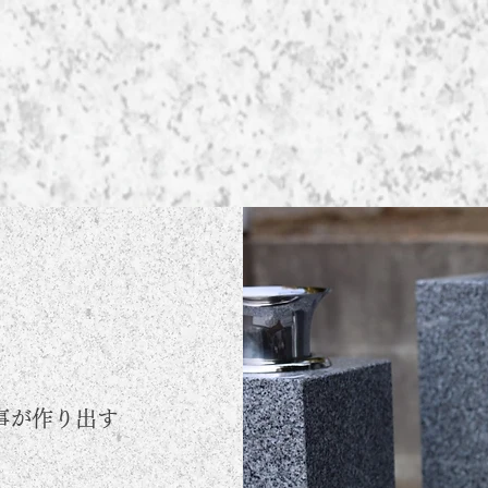
事が作り出す
。